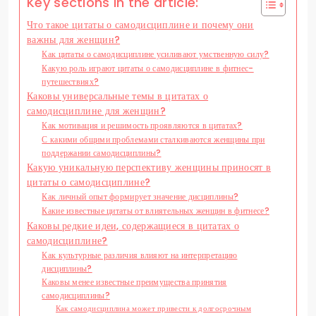
Key sections in the article:
Что такое цитаты о самодисциплине и почему они
важны для женщин?
Как цитаты о самодисциплине усиливают умственную силу?
Какую роль играют цитаты о самодисциплине в фитнес-
путешествиях?
Каковы универсальные темы в цитатах о
самодисциплине для женщин?
Как мотивация и решимость проявляются в цитатах?
С какими общими проблемами сталкиваются женщины при
поддержании самодисциплины?
Какую уникальную перспективу женщины приносят в
цитаты о самодисциплине?
Как личный опыт формирует значение дисциплины?
Какие известные цитаты от влиятельных женщин в фитнесе?
Каковы редкие идеи, содержащиеся в цитатах о
самодисциплине?
Как культурные различия влияют на интерпретацию
дисциплины?
Каковы менее известные преимущества принятия
самодисциплины?
Как самодисциплина может привести к долгосрочным