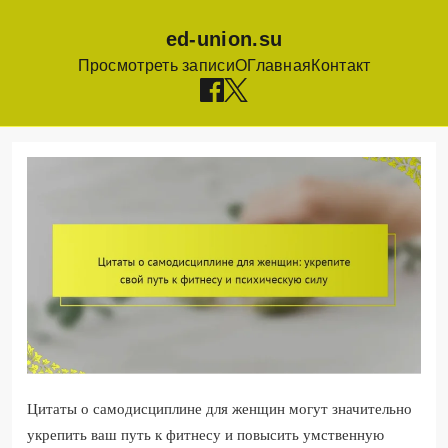
ed-union.su
Просмотреть записи
О
Главная
Контакт
Skip
to
content
Цитаты о самодисциплине для женщин могут значительно
укрепить ваш путь к фитнесу и повысить умственную