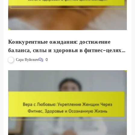
Конкурентные ожидания: достижение
баланса, силы и здоровья в фитнес-целях
женщин
Сара Вуйович
0