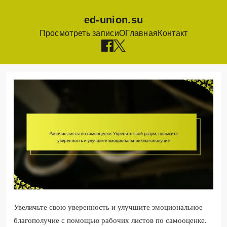
ed-union.su
Просмотреть записи
О
Главная
Контакт
Skip
to
content
Увеличьте свою уверенность и улучшите эмоциональное
благополучие с помощью рабочих листов по самооценке.