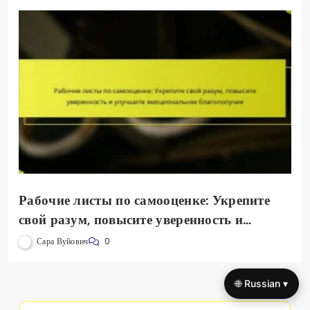
Рабочие листы по самооценке: Укрепите
свой разум, повысите уверенность и
улучшите эмоциональное благополучие
Сара Вуйович
0
🌐 Russian ▾