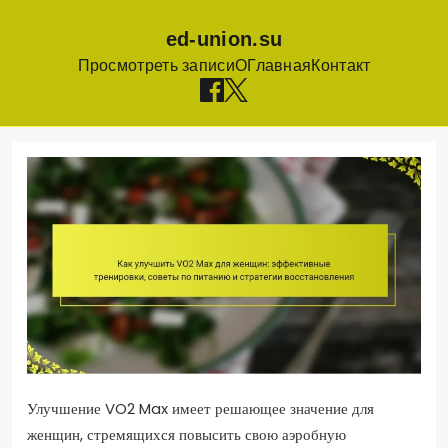
ed-union.su
Просмотреть записи
О
Главная
Контакт
Skip
to
content
Улучшение VO2 Max имеет решающее значение для
женщин, стремящихся повысить свою аэробную