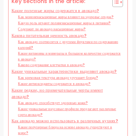
Key sections in the article:
Какие полезные жиры содержатся в авокадо?
Как мононенасыщенные жиры влияют на здоровье сердца?
Какую роль играют полиненасыщенные жиры в питании?
Содержит ли авокадо насыщенные жиры?
Какова питательная ценность авокадо?
Как авокадо соотносятся с другими фруктами по содержанию
калорий?
Какие витамины и минералы в большом количестве содержатся
в авокадо?
Каково содержание клетчатки в авокадо?
Какие уникальные характеристики выделяют авокадо?
Как кремовая текстура авокадо улучшает блюда?
Какие антиоксиданты содержатся в авокадо?
Какие редкие, но примечательные черты имеют
авокадо?
Как авокадо способствует здоровью кожи?
Какие уникальные вкусовые профили предлагают различные
сорта авокадо?
Как авокадо можно использовать в различных кухнях?
Какие популярные блюда на основе авокадо существуют в
мире?