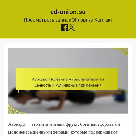
ed-union.su
Просмотреть записи
О
Главная
Контакт
Skip
to
content
Авокадо — это питательный фрукт, богатый здоровыми
мононенасыщенными жирами, которые поддерживают